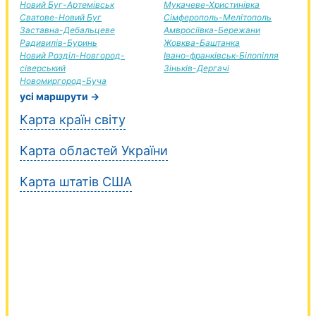
Новий Буг-Артемівськ
Мукачеве-Христинівка
Сватове-Новий Буг
Сімферополь-Мелітополь
Заставна-Дебальцеве
Амвросіївка-Бережани
Радивилів-Буринь
Жовква-Баштанка
Новий Розділ-Новгород-
Івано-франківськ-Білопілля
сіверський
Зіньків-Дергачі
Новомиргород-Буча
усі маршрути →
Карта країн світу
Карта областей України
Карта штатів США