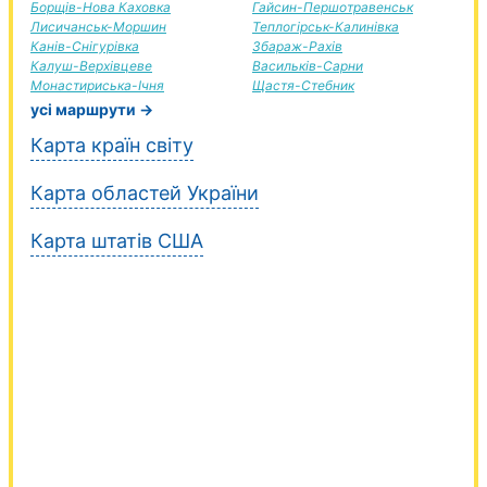
Борщів-Нова Каховка
Гайсин-Першотравенськ
Лисичанськ-Моршин
Теплогірськ-Калинівка
Канів-Снігурівка
Збараж-Рахів
Калуш-Верхівцеве
Васильків-Сарни
Монастириська-Ічня
Щастя-Стебник
усі маршрути →
Карта країн світу
Карта областей України
Карта штатів США