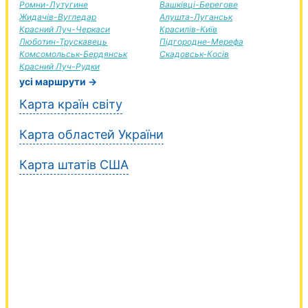
Ромни-Лутугине
Вашківці-Берегове
Жидачів-Вугледар
Алушта-Луганськ
Красний Луч-Черкаси
Красилів-Київ
Люботин-Трускавець
Підгородне-Мерефа
Комсомольськ-Бердянськ
Скадовськ-Косів
Красний Луч-Рудки
усі маршрути →
Карта країн світу
Карта областей України
Карта штатів США