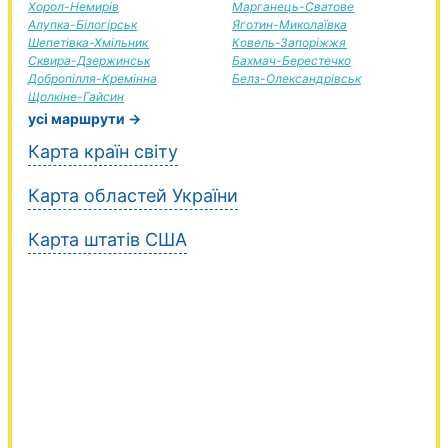
Хорол-Немирів
Марганець-Сватове
Алупка-Білогірськ
Яготин-Миколаївка
Шепетівка-Хмільник
Ковель-Запоріжжя
Сквира-Дзержинськ
Бахмач-Берестечко
Добропілля-Кремінна
Белз-Олександрівськ
Щолкіне-Гайсин
усі маршрути →
Карта країн світу
Карта областей України
Карта штатів США