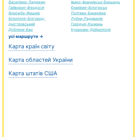
Василівка-Ладижин
Івано-франківськ-Бершадь
Гайворон-Феодосія
Єнакієве-Білогірськ
Ворожба-Жашків
Полтава-Баранівка
Білопілля-Білгород-
Лубни-Радивилів
дністровський
Городня-Кіцмань
Дубляни-Бар
Курахове-Добропілля
усі маршрути →
Карта країн світу
Карта областей України
Карта штатів США