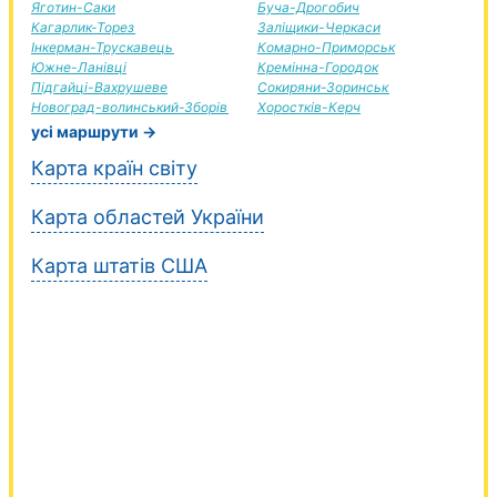
Яготин-Саки
Буча-Дрогобич
Кагарлик-Торез
Заліщики-Черкаси
Інкерман-Трускавець
Комарно-Приморськ
Южне-Ланівці
Кремінна-Городок
Підгайці-Вахрушеве
Сокиряни-Зоринськ
Новоград-волинський-Зборів
Хоростків-Керч
усі маршрути →
Карта країн світу
Карта областей України
Карта штатів США