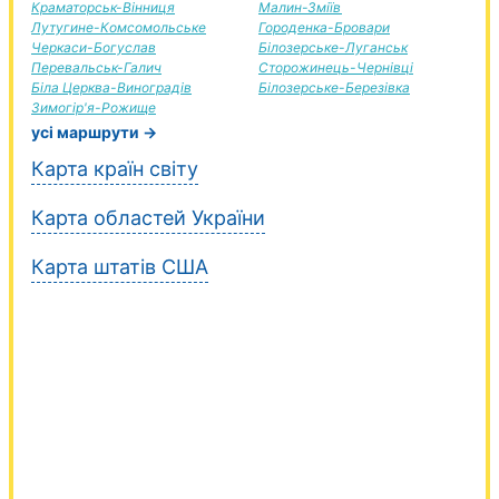
Краматорськ-Вінниця
Малин-Зміїв
Лутугине-Комсомольське
Городенка-Бровари
Черкаси-Богуслав
Білозерське-Луганськ
Перевальськ-Галич
Сторожинець-Чернівці
Біла Церква-Виноградів
Білозерське-Березівка
Зимогір'я-Рожище
усі маршрути →
Карта країн світу
Карта областей України
Карта штатів США