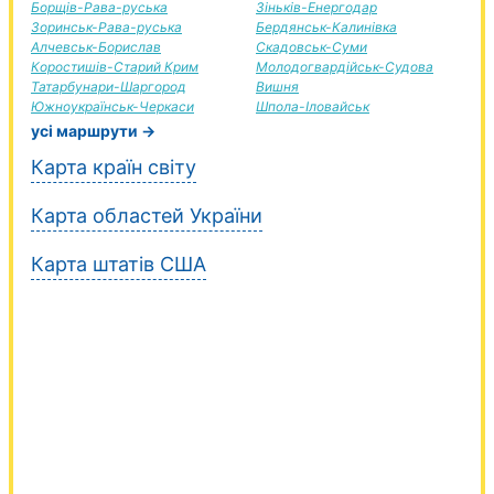
Борщів-Рава-руська
Зіньків-Енергодар
Зоринськ-Рава-руська
Бердянськ-Калинівка
Алчевськ-Борислав
Скадовськ-Суми
Коростишів-Старий Крим
Молодогвардійськ-Судова
Татарбунари-Шаргород
Вишня
Южноукраїнськ-Черкаси
Шпола-Іловайськ
усі маршрути →
Карта країн світу
Карта областей України
Карта штатів США