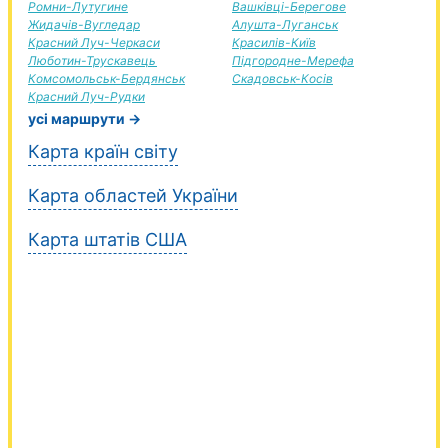
Ромни-Лутугине
Вашківці-Берегове
Жидачів-Вугледар
Алушта-Луганськ
Красний Луч-Черкаси
Красилів-Київ
Люботин-Трускавець
Підгородне-Мерефа
Комсомольськ-Бердянськ
Скадовськ-Косів
Красний Луч-Рудки
усі маршрути →
Карта країн світу
Карта областей України
Карта штатів США