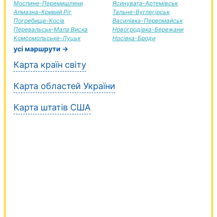
Моспине-Перемишляни
Ясинувата-Артемівськ
Алмазна-Кривий Ріг
Тальне-Вуглегірськ
Погребище-Косів
Василівка-Первомайськ
Перевальськ-Мала Виска
Новогродівка-Бережани
Комсомольське-Луцьк
Носівка-Броди
усі маршрути →
Карта країн світу
Карта областей України
Карта штатів США