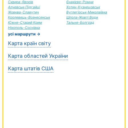
Сквира-Яворів
Єнакієве-Ромни
Алчевськ-Підгайці
Хотин-Кузнецовськ
Жовква-Славутич
Вуглегірськ-Миколаївка
Кролевець-Вознесенськ
Шпола-Жовті Води
Южне-Старий Крим
Тальне-Болград
Нікополь-Соснівка
усі маршрути →
Карта країн світу
Карта областей України
Карта штатів США