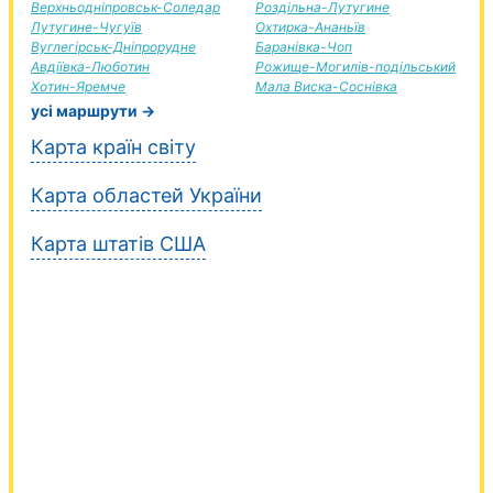
Верхньодніпровськ-Соледар
Роздільна-Лутугине
Лутугине-Чугуїв
Охтирка-Ананьїв
Вуглегірськ-Дніпрорудне
Баранівка-Чоп
Авдіївка-Люботин
Рожище-Могилів-подільський
Хотин-Яремче
Мала Виска-Соснівка
усі маршрути →
Карта країн світу
Карта областей України
Карта штатів США