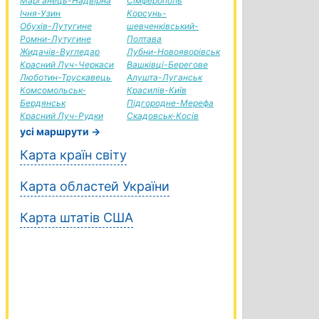
Марганець-Надвірна
Сімферополь
Ічня-Узин
Корсунь-
Обухів-Лутугине
шевченківський-
Ромни-Лутугине
Полтава
Жидачів-Вугледар
Лубни-Новояворівськ
Красний Луч-Черкаси
Вашківці-Берегове
Люботин-Трускавець
Алушта-Луганськ
Комсомольськ-
Красилів-Київ
Бердянськ
Підгородне-Мерефа
Красний Луч-Рудки
Скадовськ-Косів
усі маршрути →
Карта країн світу
Карта областей України
Карта штатів США