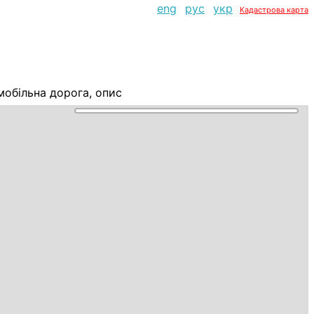
eng
рус
укр
Кадастрова карта
мобільна дорога, опис