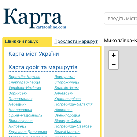
Миколаївка-К
Швидкий пошук
Прокласти маршрут
Карта міст України
+
−
Карта доріг та маршрутів
Ворожба-Чортків
Ясинувата-
Енергодар-Герца
Сторожинець
Українка-Нетішин
Болехів-Ізюм
Зоринськ-
Алчевськ-
Перевальськ
Красногорівка
Лебедин-
Погребище-Балаклія
Новоазовськ
Нікополь-
Оріхів-Радомишль
Звенигородка
Вільногірськ-
Вінниця-Сміла
Липовець
Погребище-Сватове
Курахове-Долинська
Великі Мости-