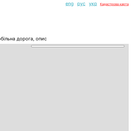
eng
рус
укр
Кадастрова карта
ільна дорога, опис