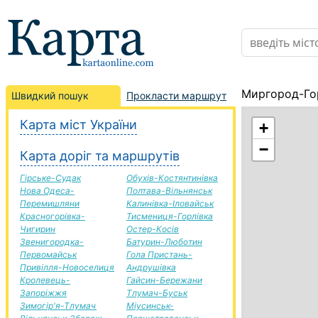
Миргород-Гор
Швидкий пошук
Прокласти маршрут
Карта міст України
+
−
Карта доріг та маршрутів
Гірське-Судак
Обухів-Костянтинівка
Нова Одеса-
Полтава-Вільнянськ
Перемишляни
Калинівка-Іловайськ
Красногорівка-
Тисмениця-Горлівка
Чигирин
Остер-Косів
Звенигородка-
Батурин-Люботин
Первомайськ
Гола Пристань-
Привілля-Новоселиця
Андрушівка
Кролевець-
Гайсин-Бережани
Запоріжжя
Тлумач-Буськ
Зимогір'я-Тлумач
Міусинськ-