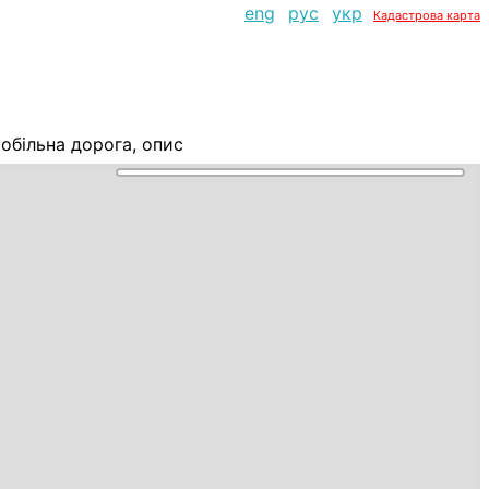
eng
рус
укр
Кадастрова карта
більна дорога, опис