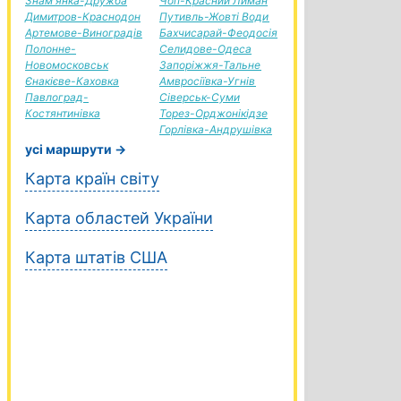
Знам'янка-Дружба
Чоп-Красний Лиман
Димитров-Краснодон
Путивль-Жовті Води
Артемове-Виноградів
Бахчисарай-Феодосія
Полонне-
Селидове-Одеса
Новомосковськ
Запоріжжя-Тальне
Єнакієве-Каховка
Амвросіївка-Угнів
Павлоград-
Сіверськ-Суми
Костянтинівка
Торез-Орджонікідзе
Горлівка-Андрушівка
усі маршрути →
Карта країн світу
Карта областей України
Карта штатів США