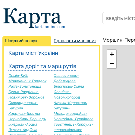
Моршин-Пере
Швидкий пошук
Прокласти маршрут
Карта міст України
+
−
Карта доріг та маршрутів
Оріхів-Київ
Севастополь-
Молочанськ-Городок
Дебальцеве
Рахів-Золотоноша
Білогірськ-Сміла
Буськ-Роздільна
Соснівка-
Новий Буг-Ворожба
Новомиргород
Сєвєродонецьк-
Алупка-Коростень
Батурин
Батурин-
Харцизьк-Шостка
Молодогвардійськ
Чорнобиль-Бершадь
Чорнобиль-Гуляйполе
Інкерман-Арциз
Тростянець-Корсунь-
Яготин-Авдіївка
шевченківський