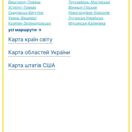
Вишгород-Гнівань
Трускавець-Мостиська
Устилуг-Токмак
Вінниця-Гірське
Скадовськ-Ватутіне
Новогродівка-Красилів
Умань-Вашківці
Луганськ-Українськ
Козятин-Зеленодольськ
Міусинськ-Калинівка
усі маршрути →
Карта країн світу
Карта областей України
Карта штатів США