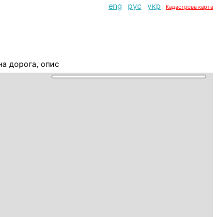
eng
рус
укр
Кадастрова карта
на дорога, опис