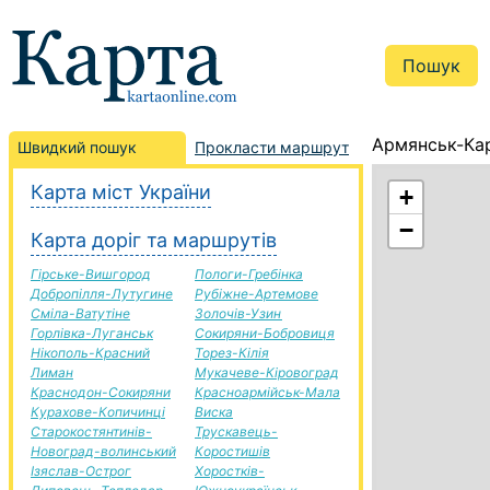
Армянськ-Кар
Швидкий пошук
Прокласти маршрут
Карта міст України
+
−
Карта доріг та маршрутів
Гірське-Вишгород
Пологи-Гребінка
Добропілля-Лутугине
Рубіжне-Артемове
Сміла-Ватутіне
Золочів-Узин
Горлівка-Луганськ
Сокиряни-Бобровиця
Нікополь-Красний
Торез-Кілія
Лиман
Мукачеве-Кіровоград
Краснодон-Сокиряни
Красноармійськ-Мала
Курахове-Копичинці
Виска
Старокостянтинів-
Трускавець-
Новоград-волинський
Коростишів
Ізяслав-Острог
Хоростків-