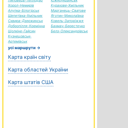
Липовець-Теплодар
Южноукраїнськ
Хорол-Немирів
Курахове-Хмільник
Алупка-Білогірськ
Марганець-Сватове
Шепетівка-Хмільник
Яготин-Миколаївка
Сквира-Дзержинськ
Ковель-Запоріжжя
Добропілля-Кремінна
Бахмач-Берестечко
Щолкіне-Гайсин
Белз-Олександрівськ
Кузнецовськ-
Артемівськ
усі маршрути →
Карта країн світу
Карта областей України
Карта штатів США