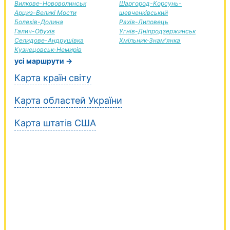
Вилкове-Нововолинськ
Шаргород-Корсунь-
Арциз-Великі Мости
шевченківський
Болехів-Долина
Рахів-Липовець
Галич-Обухів
Угнів-Дніпродзержинськ
Селидове-Андрушівка
Хмільник-Знам'янка
Кузнецовськ-Немирів
усі маршрути →
Карта країн світу
Карта областей України
Карта штатів США