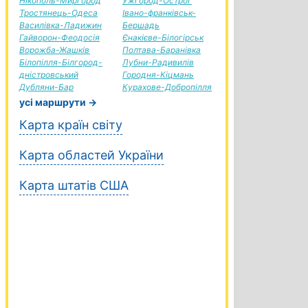
Нікополь-Миргород
Ужгород-Острог
Тростянець-Одеса
Івано-франківськ-
Василівка-Ладижин
Бершадь
Гайворон-Феодосія
Єнакієве-Білогірськ
Ворожба-Жашків
Полтава-Баранівка
Білопілля-Білгород-
Лубни-Радивилів
дністровський
Городня-Кіцмань
Дубляни-Бар
Курахове-Добропілля
усі маршрути →
Карта країн світу
Карта областей України
Карта штатів США