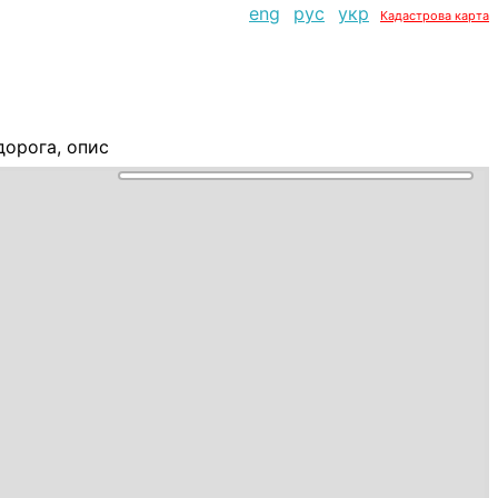
eng
рус
укр
Кадастрова карта
дорога, опис