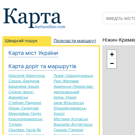
Ніжин-Кремен
Швидкий пошук
Прокласти маршрут
Карта міст України
+
−
Карта доріг та маршрутів
Красилів-Маріуполь
Львів-Сєвєродонецьк
Сокаль-Бердичів
Рені-Житомир
Баранівка-Арциз
Армянськ-Переяслав-
Сніжне-Івано-
хмельницький
франківськ
Ірпінь-Ніжин
Стебник-Південне
Ізюм-Вільнянськ
Ніжин-Селидове
Юнокомунарівськ-
Миколаївка-Гадяч
Хорол
Красноперекопськ-
Моспине-Котовськ
Тлумач
Ворожба-Вуглегірськ
Свалява-Часів Яр
Горохів-Глиняни