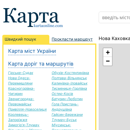
Нова Каховка
Швидкий пошук
Прокласти маршрут
Карта міст України
+
−
Карта доріг та маршрутів
Гірське-Судак
Обухів-Костянтинівка
Нова Одеса-
Полтава-Вільнянськ
Перемишляни
Калинівка-Іловайськ
Красногорівка-
Тисмениця-Горлівка
Чигирин
Остер-Косів
Звенигородка-
Батурин-Люботин
Первомайськ
Гола Пристань-
Привілля-Новоселиця
Андрушівка
Кролевець-
Гайсин-Бережани
Запоріжжя
Тлумач-Буськ
Зимогір'я-Тлумач
Міусинськ-