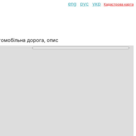
eng
рус
укр
Кадастрова карта
томобільна дорога, опис