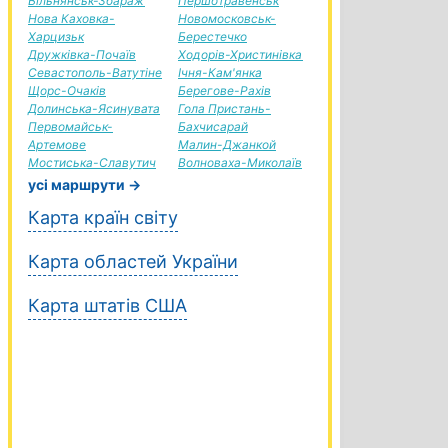
Вільнянськ-Збараж
Першотравенськ
Нова Каховка-
Новомосковськ-
Харцизьк
Берестечко
Дружківка-Почаїв
Ходорів-Христинівка
Севастополь-Ватутіне
Ічня-Кам'янка
Щорс-Очаків
Берегове-Рахів
Долинська-Ясинувата
Гола Пристань-
Первомайськ-
Бахчисарай
Артемове
Малин-Джанкой
Мостиська-Славутич
Волноваха-Миколаїв
усі маршрути →
Карта країн світу
Карта областей України
Карта штатів США