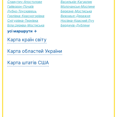
Славутич-Апостолове
Васильків-Кагарлик
Гайворон-Почаїв
Молочанськ-Моспине
Дубно-Трускавець
Березне-Мостиська
Горлівка-Красногорівка
Вижниця-Деражня
Снігурівка-Тернівка
Носівка-Красний Луч
Біла Церква-Мостиська
Бердичів-Дубляни
усі маршрути →
Карта країн світу
Карта областей України
Карта штатів США