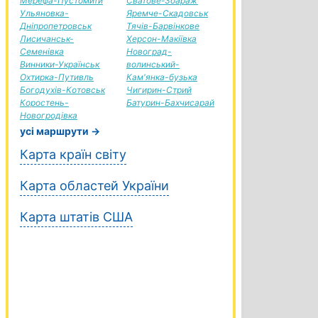
Мерефа-Пустомити
Сватове-Збараж
Ульяновка-
Яремче-Скадовськ
Дніпропетровськ
Тячів-Барвінкове
Лисичанськ-
Херсон-Макіївка
Семенівка
Новоград-
Винники-Українськ
волинський-
Охтирка-Путивль
Кам'янка-бузька
Богодухів-Котовськ
Чигирин-Стрий
Коростень-
Батурин-Бахчисарай
Новогродівка
усі маршрути →
Карта країн світу
Карта областей України
Карта штатів США