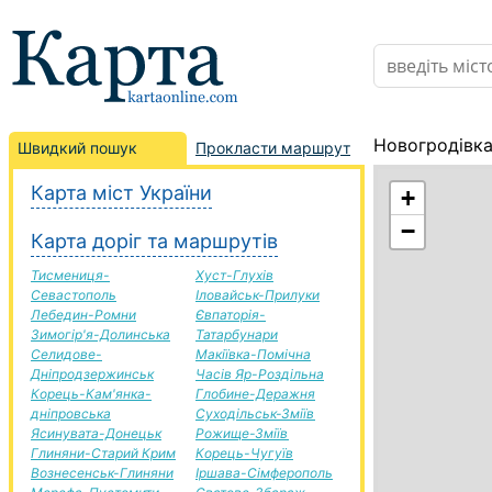
Новогродівка
Швидкий пошук
Прокласти маршрут
Карта міст України
+
−
Карта доріг та маршрутів
Тисмениця-
Хуст-Глухів
Севастополь
Іловайськ-Прилуки
Лебедин-Ромни
Євпаторія-
Зимогір'я-Долинська
Татарбунари
Селидове-
Макіївка-Помічна
Дніпродзержинськ
Часів Яр-Роздільна
Корець-Кам'янка-
Глобине-Деражня
дніпровська
Суходільськ-Зміїв
Ясинувата-Донецьк
Рожище-Зміїв
Глиняни-Старий Крим
Корець-Чугуїв
Вознесенськ-Глиняни
Іршава-Сімферополь