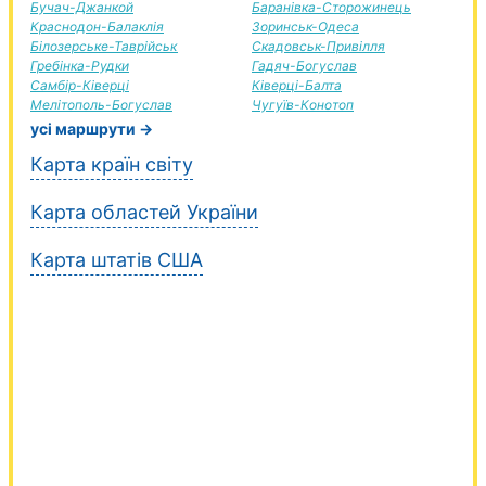
Бучач-Джанкой
Баранівка-Сторожинець
Краснодон-Балаклія
Зоринськ-Одеса
Білозерське-Таврійськ
Скадовськ-Привілля
Гребінка-Рудки
Гадяч-Богуслав
Самбір-Ківерці
Ківерці-Балта
Мелітополь-Богуслав
Чугуїв-Конотоп
усі маршрути →
Карта країн світу
Карта областей України
Карта штатів США