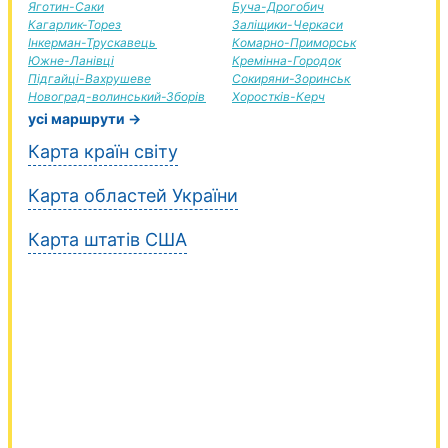
Яготин-Саки
Буча-Дрогобич
Кагарлик-Торез
Заліщики-Черкаси
Інкерман-Трускавець
Комарно-Приморськ
Южне-Ланівці
Кремінна-Городок
Підгайці-Вахрушеве
Сокиряни-Зоринськ
Новоград-волинський-Зборів
Хоростків-Керч
усі маршрути →
Карта країн світу
Карта областей України
Карта штатів США