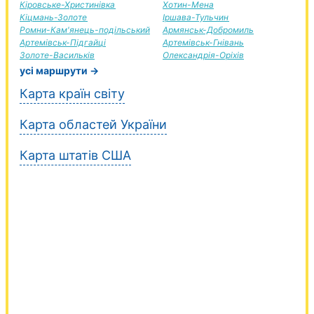
Кіровське-Христинівка
Хотин-Мена
Кіцмань-Золоте
Іршава-Тульчин
Ромни-Кам'янець-подільський
Армянськ-Добромиль
Артемівськ-Підгайці
Артемівськ-Гнівань
Золоте-Васильків
Олександрія-Оріхів
усі маршрути →
Карта країн світу
Карта областей України
Карта штатів США