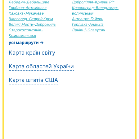
Лебедин-Дебальцеве
Добропілля-Кривий Ріг
Глобине-Артемівськ
Красноград-Володимир-
Каховка-Мукачеве
волинський
Шаргород-Старий Крим
Антрацит-Гайсин
Великі Мости-Добромиль
Горлівка-Ананьїв
Старокостянтинів-
Ланівці-Славутич
Комсомольськ
усі маршрути →
Карта країн світу
Карта областей України
Карта штатів США