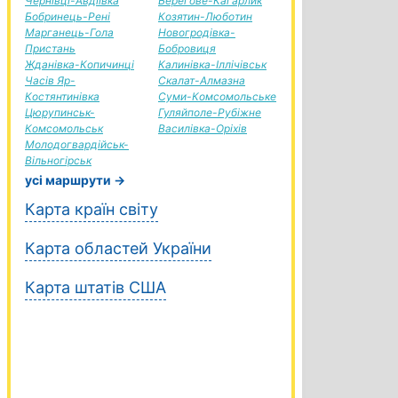
Чернівці-Авдіївка
Берегове-Кагарлик
Бобринець-Рені
Козятин-Люботин
Марганець-Гола
Новогродівка-
Пристань
Бобровиця
Жданівка-Копичинці
Калинівка-Іллічівськ
Часів Яр-
Скалат-Алмазна
Костянтинівка
Суми-Комсомольське
Цюрупинськ-
Гуляйполе-Рубіжне
Комсомольськ
Василівка-Оріхів
Молодогвардійськ-
Вільногірськ
усі маршрути →
Карта країн світу
Карта областей України
Карта штатів США