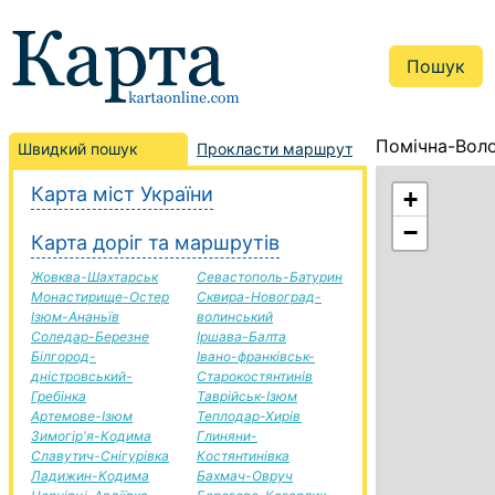
Помічна-Воло
Швидкий пошук
Прокласти маршрут
Карта міст України
+
−
Карта доріг та маршрутів
Жовква-Шахтарськ
Севастополь-Батурин
Монастирище-Остер
Сквира-Новоград-
Ізюм-Ананьїв
волинський
Соледар-Березне
Іршава-Балта
Білгород-
Івано-франківськ-
дністровський-
Старокостянтинів
Гребінка
Таврійськ-Ізюм
Артемове-Ізюм
Теплодар-Хирів
Зимогір'я-Кодима
Глиняни-
Славутич-Снігурівка
Костянтинівка
Ладижин-Кодима
Бахмач-Овруч