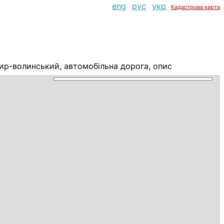
eng
рус
укр
Кадастрова карта
р-волинський, автомобільна дорога, опис