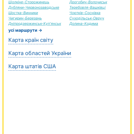
Щолкіне-Сторожинець
Дрогобич-Волочиськ
Дубляни-Червонозаводське
Теребовля-Вашківці
Шостка-Винники
Чортків-Соснівка
Чигирин-Березань
Суходільськ-Овруч
Дніпродзержинськ-Куп'янськ
Долина-Кодима
усі маршрути →
Карта країн світу
Карта областей України
Карта штатів США