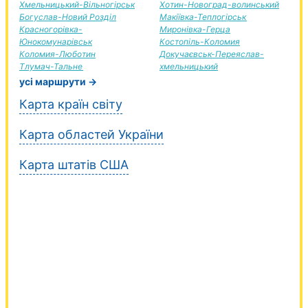
Хмельницький-Вільногірськ
Хотин-Новоград-волинський
Богуслав-Новий Розділ
Макіївка-Теплогірськ
Красногорівка-
Миронівка-Герца
Юнокомунарівськ
Костопіль-Коломия
Коломия-Люботин
Докучаєвськ-Переяслав-
Тлумач-Тальне
хмельницький
усі маршрути →
Карта країн світу
Карта областей України
Карта штатів США