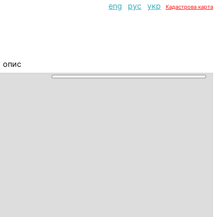
eng
рус
укр
Кадастрова карта
, опис