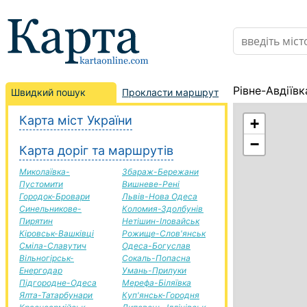
Рівне-Авдіїв
Швидкий пошук
Прокласти маршрут
Карта міст України
+
−
Карта доріг та маршрутів
Миколаївка-
Збараж-Бережани
Пустомити
Вишневе-Рені
Городок-Бровари
Львів-Нова Одеса
Синельникове-
Коломия-Здолбунів
Пирятин
Нетішин-Іловайськ
Кіровськ-Вашківці
Рожище-Слов'янськ
Сміла-Славутич
Одеса-Богуслав
Вільногірськ-
Сокаль-Попасна
Енергодар
Умань-Прилуки
Підгородне-Одеса
Мерефа-Біляївка
Ялта-Татарбунари
Куп'янськ-Городня