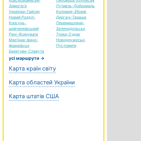
Красноармійськ-
Липовець-Іллічівськ
Зимогір'я
Путивль-Добромиль
Українка-Гайсин
Коломия-Зборів
Новий Розділ-
Дергачі-Тараща
Корсунь-
Перемишляни-
шевченківський
Зеленодольськ
Рені-Ясинувата
Турка-Судак
Мар'їнка-Івано-
Новодружеськ-
франківськ
Пустомити
Берегове-Славута
усі маршрути →
Карта країн світу
Карта областей України
Карта штатів США