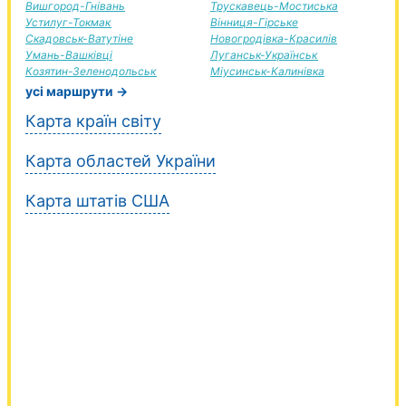
Вишгород-Гнівань
Трускавець-Мостиська
Устилуг-Токмак
Вінниця-Гірське
Скадовськ-Ватутіне
Новогродівка-Красилів
Умань-Вашківці
Луганськ-Українськ
Козятин-Зеленодольськ
Міусинськ-Калинівка
усі маршрути →
Карта країн світу
Карта областей України
Карта штатів США