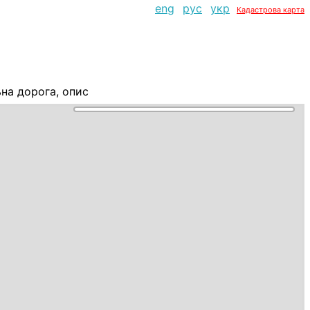
eng
рус
укр
Кадастрова карта
на дорога, опис