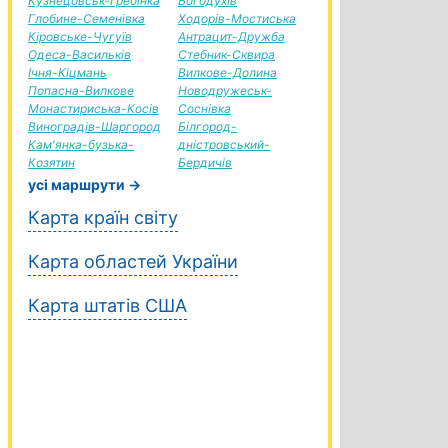
Кузнецовськ-Гребінка
Богодухів
Глобине-Семенівка
Ходорів-Мостиська
Кіровське-Чугуїв
Антрацит-Дружба
Одеса-Васильків
Стебник-Сквира
Ічня-Кіцмань
Вилкове-Долина
Попасна-Вилкове
Новодружеськ-
Монастириська-Косів
Соснівка
Виноградів-Шаргород
Білгород-
Кам'янка-бузька-
дністровський-
Козятин
Бердичів
усі маршрути →
Карта країн світу
Карта областей України
Карта штатів США