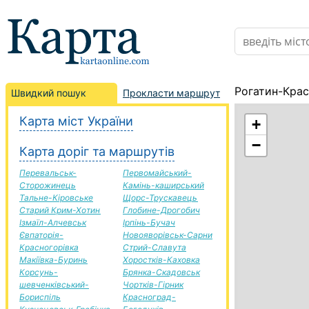
Рогатин-Крас
Швидкий пошук
Прокласти маршрут
Карта міст України
+
−
Карта доріг та маршрутів
Перевальськ-
Первомайський-
Сторожинець
Камінь-каширський
Тальне-Кіровське
Щорс-Трускавець
Старий Крим-Хотин
Глобине-Дрогобич
Ізмаїл-Алчевськ
Ірпінь-Бучач
Євпаторія-
Новояворівськ-Сарни
Красногорівка
Стрий-Славута
Макіївка-Буринь
Хоростків-Каховка
Корсунь-
Брянка-Скадовськ
шевченківський-
Чортків-Гірник
Бориспіль
Красноград-