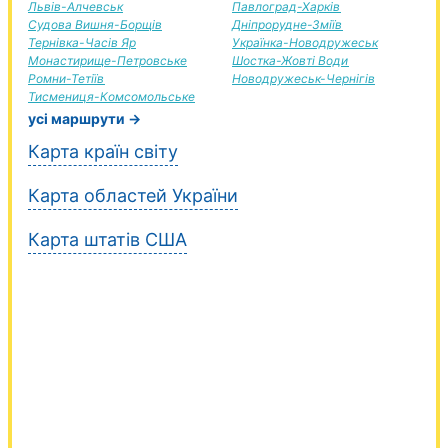
Львів-Алчевськ
Павлоград-Харків
Судова Вишня-Борщів
Дніпрорудне-Зміїв
Тернівка-Часів Яр
Українка-Новодружеськ
Монастирище-Петровське
Шостка-Жовті Води
Ромни-Тетіїв
Новодружеськ-Чернігів
Тисмениця-Комсомольське
усі маршрути →
Карта країн світу
Карта областей України
Карта штатів США