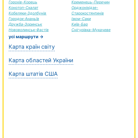
Горохів-Корець
Кременець-Перечин
Конотоп-Скалат
Орджонікідзе-
Кобеляки-Здолбунів
Старокостянтинів
Городок-Ананьїв
Ізюм-Саки
Дружба-Зоринськ
Київ-Бар
Нововолинськ-Фастів
Снігурівка-Мукачеве
усі маршрути →
Карта країн світу
Карта областей України
Карта штатів США