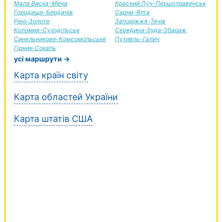
Мала Виска-Мена
Красний Луч-Першотравенськ
Городище-Бердичів
Сарни-Ялта
Рені-Золоте
Запоріжжя-Тячів
Коломия-Суходільськ
Середина-буда-Збараж
Синельникове-Комсомольське
Путивль-Галич
Гірник-Сокаль
усі маршрути →
Карта країн світу
Карта областей України
Карта штатів США