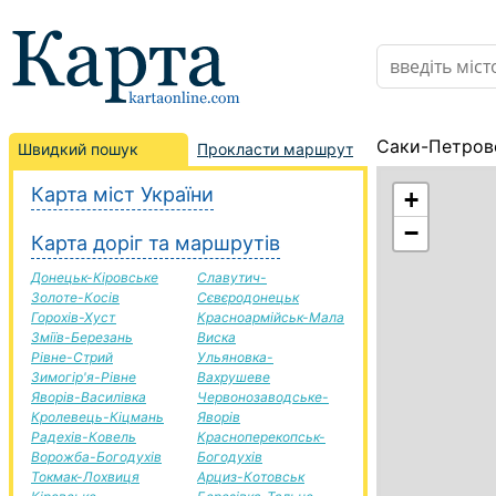
Саки-Петровс
Швидкий пошук
Прокласти маршрут
Карта міст України
+
−
Карта доріг та маршрутів
Донецьк-Кіровське
Славутич-
Золоте-Косів
Сєвєродонецьк
Горохів-Хуст
Красноармійськ-Мала
Зміїв-Березань
Виска
Рівне-Стрий
Ульяновка-
Зимогір'я-Рівне
Вахрушеве
Яворів-Василівка
Червонозаводське-
Кролевець-Кіцмань
Яворів
Радехів-Ковель
Красноперекопськ-
Ворожба-Богодухів
Богодухів
Токмак-Лохвиця
Арциз-Котовськ