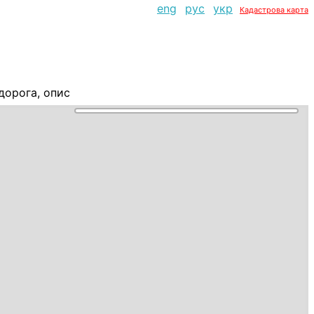
eng
рус
укр
Кадастрова карта
дорога, опис