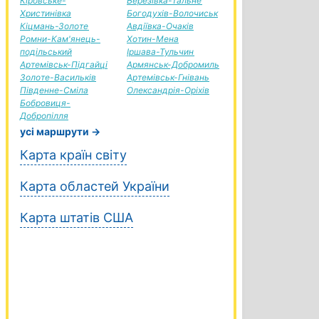
Кіровське-
Березівка-Тальне
Христинівка
Богодухів-Волочиськ
Кіцмань-Золоте
Авдіївка-Очаків
Ромни-Кам'янець-
Хотин-Мена
подільський
Іршава-Тульчин
Артемівськ-Підгайці
Армянськ-Добромиль
Золоте-Васильків
Артемівськ-Гнівань
Південне-Сміла
Олександрія-Оріхів
Бобровиця-
Добропілля
усі маршрути →
Карта країн світу
Карта областей України
Карта штатів США