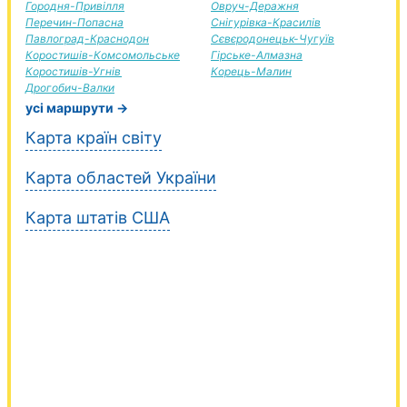
Городня-Привілля
Овруч-Деражня
Перечин-Попасна
Снігурівка-Красилів
Павлоград-Краснодон
Сєвєродонецьк-Чугуїв
Коростишів-Комсомольське
Гірське-Алмазна
Коростишів-Угнів
Корець-Малин
Дрогобич-Валки
усі маршрути →
Карта країн світу
Карта областей України
Карта штатів США