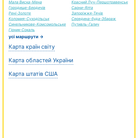
Мала Виска-Мена
Красний Луч-Першотравенськ
Городище-Бердичів
Сарни-Ялта
Рені-Золоте
Запоріжжя-Тячів
Коломия-Суходільськ
Середина-буда-Збараж
Синельникове-Комсомольське
Путивль-Галич
Гірник-Сокаль
усі маршрути →
Карта країн світу
Карта областей України
Карта штатів США