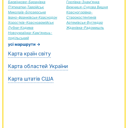
Барвінкове-Баранівка
Горлівка-Знам'янка
П'ятихатки-Таврійськ
Вижниця-Судова Вишня
Миколаїв-Білозерське
Красногорівка-
Івано-франківськ-Краснодон
Старокостянтинів
Хоростків-Красноармійськ
Артемівськ-Вугледар
Лубни-Кодима
Жданівка-Радомишль
Новоукраїнка-Кам'янець-
подільський
усі маршрути →
Карта країн світу
Карта областей України
Карта штатів США