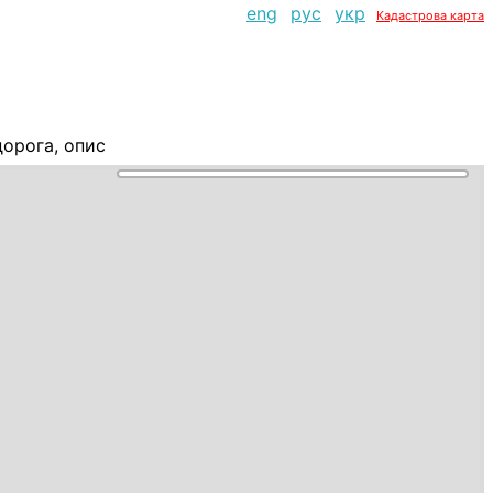
eng
рус
укр
Кадастрова карта
орога, опис