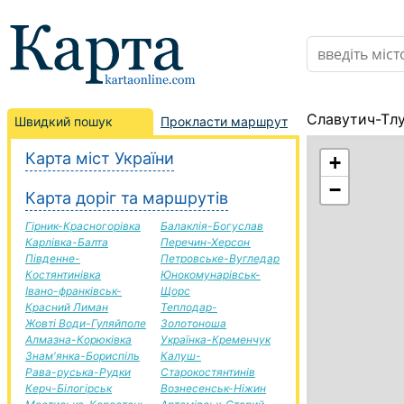
Славутич-Тлу
Швидкий пошук
Прокласти маршрут
Карта міст України
+
−
Карта доріг та маршрутів
Гірник-Красногорівка
Балаклія-Богуслав
Карлівка-Балта
Перечин-Херсон
Південне-
Петровське-Вугледар
Костянтинівка
Юнокомунарівськ-
Івано-франківськ-
Щорс
Красний Лиман
Теплодар-
Жовті Води-Гуляйполе
Золотоноша
Алмазна-Корюківка
Українка-Кременчук
Знам'янка-Бориспіль
Калуш-
Рава-руська-Рудки
Старокостянтинів
Керч-Білогірськ
Вознесенськ-Ніжин