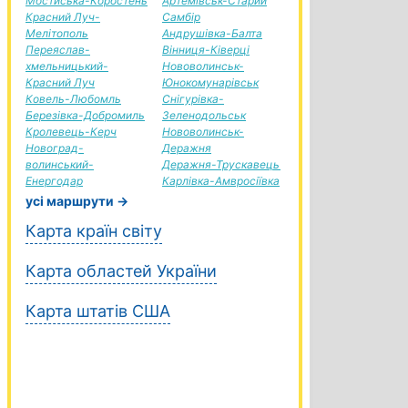
Мостиська-Коростень
Артемівськ-Старий
Красний Луч-
Самбір
Мелітополь
Андрушівка-Балта
Переяслав-
Вінниця-Ківерці
хмельницький-
Нововолинськ-
Красний Луч
Юнокомунарівськ
Ковель-Любомль
Снігурівка-
Березівка-Добромиль
Зеленодольськ
Кролевець-Керч
Нововолинськ-
Новоград-
Деражня
волинський-
Деражня-Трускавець
Енергодар
Карлівка-Амвросіївка
усі маршрути →
Карта країн світу
Карта областей України
Карта штатів США