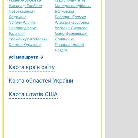
Ромни-Корюківка
Маріуполь-Тетіїв
Ужгород-Глобине
Молодогвардійськ-
Новоукраїнка-
Волноваха
Ладижин
Бровари-Яремче
Почаїв-Алупка
Алмазна-Заставна
Новояворівськ-
Устилуг-Вишневе
Балаклія
Івано-франківськ-
Кременчук-Кобеляки
Долинська
Снятин-Курахове
Попасна-Новий
Розділ
усі маршрути →
Карта країн світу
Карта областей України
Карта штатів США