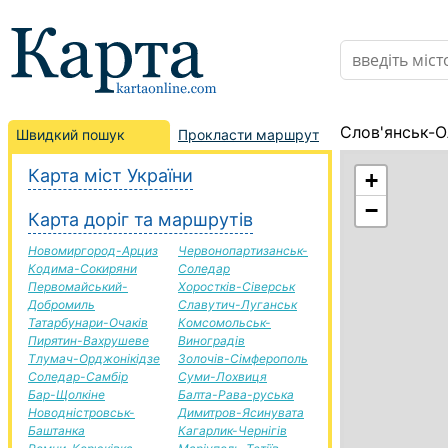
Слов'янськ-О
Швидкий пошук
Прокласти маршрут
Карта міст України
+
−
Карта доріг та маршрутів
Новомиргород-Арциз
Червонопартизанськ-
Кодима-Сокиряни
Соледар
Первомайський-
Хоростків-Сіверськ
Добромиль
Славутич-Луганськ
Татарбунари-Очаків
Комсомольськ-
Пирятин-Вахрушеве
Виноградів
Тлумач-Орджонікідзе
Золочів-Сімферополь
Соледар-Самбір
Суми-Лохвиця
Бар-Щолкіне
Балта-Рава-руська
Новодністровськ-
Димитров-Ясинувата
Баштанка
Кагарлик-Чернігів