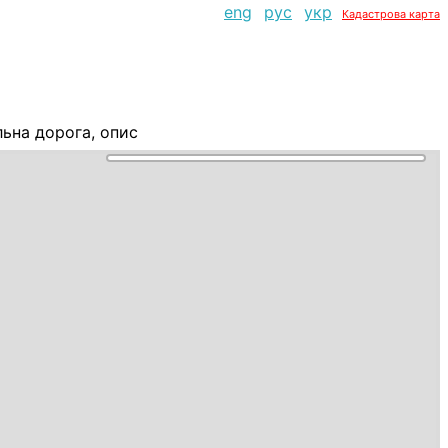
eng
рус
укр
Кадастрова карта
ьна дорога, опис