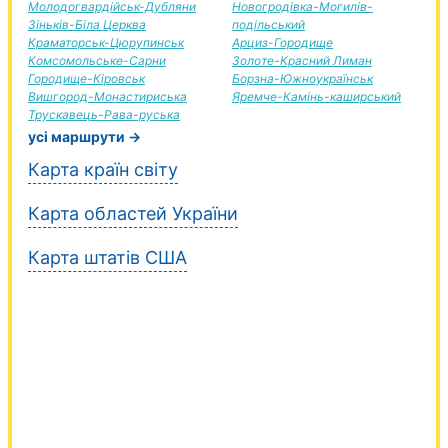
Молодогвардійськ-Дубляни
Новогродівка-Могилів-
Зіньків-Біла Церква
подільський
Краматорськ-Цюрупинськ
Арциз-Городище
Комсомольське-Сарни
Золоте-Красний Лиман
Городище-Кіровськ
Борзна-Южноукраїнськ
Вишгород-Монастириська
Яремче-Камінь-каширський
Трускавець-Рава-руська
усі маршрути →
Карта країн світу
Карта областей України
Карта штатів США