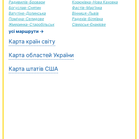
Радивилів-Бровари
Корюківка-Нова Каховка
Богуслав-Снятин
Фастів-Мар'їнка
Ватутіне-Долинська
Вінниця-Львів
Помічна-Селидове
Радехів-Біляївка
Жмеринка-Старобільськ
Сіверськ-Єнакієве
усі маршрути →
Карта країн світу
Карта областей України
Карта штатів США