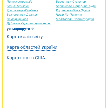
Пологи-Хоростків
Вовчанськ-Стаханов
Герца-Тернівка
Барвінкове-Середина-буда
Тростянець-Кам'янка
Родинське-Нова Одеса
Вознесенськ-Долина
Часів Яр-Полонне
Самбір-Іршава
Мелітополь-Звенигородка
Дубляни-Червонопартизанськ
усі маршрути →
Карта країн світу
Карта областей України
Карта штатів США