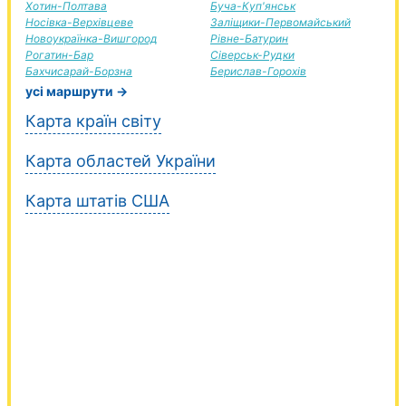
Хотин-Полтава
Буча-Куп'янськ
Носівка-Верхівцеве
Заліщики-Первомайський
Новоукраїнка-Вишгород
Рівне-Батурин
Рогатин-Бар
Сіверськ-Рудки
Бахчисарай-Борзна
Берислав-Горохів
усі маршрути →
Карта країн світу
Карта областей України
Карта штатів США