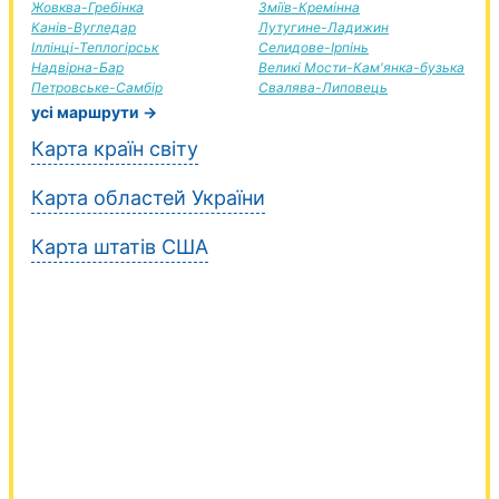
Жовква-Гребінка
Зміїв-Кремінна
Канів-Вугледар
Лутугине-Ладижин
Іллінці-Теплогірськ
Селидове-Ірпінь
Надвірна-Бар
Великі Мости-Кам'янка-бузька
Петровське-Самбір
Свалява-Липовець
усі маршрути →
Карта країн світу
Карта областей України
Карта штатів США