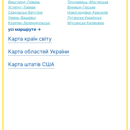
Вишгород-Гнівань
Трускавець-Мостиська
Устилуг-Токмак
Вінниця-Гірське
Скадовськ-Ватутіне
Новогродівка-Красилів
Умань-Вашківці
Луганськ-Українськ
Козятин-Зеленодольськ
Міусинськ-Калинівка
усі маршрути →
Карта країн світу
Карта областей України
Карта штатів США