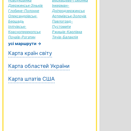
Новоукраїнка
Верхівцеве-Гребінка
Дзержинськ-Зіньків
Інкерман-
Глобине-Полонне
Дніпродзержинськ
Олександрівськ-
Артемівськ-Золочів
Бершадь
Павлоград-
Іллічівськ-
Пустомити
Красноперекопськ
Ржищів-Карлівка
Почаїв-Рогатин
Тячів-Балаклія
усі маршрути →
Карта країн світу
Карта областей України
Карта штатів США