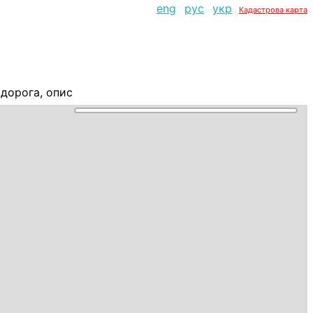
eng
рус
укр
Кадастрова карта
 дорога, опис