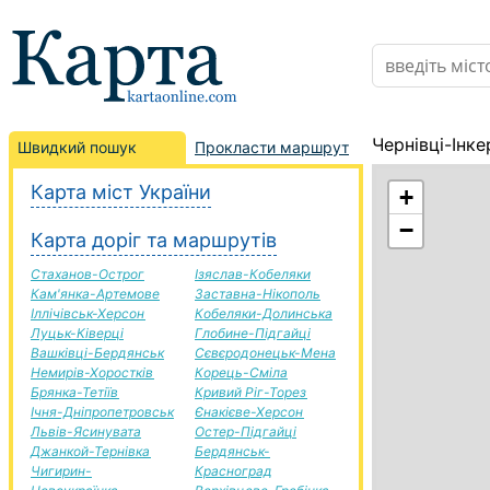
Чернівці-Інк
Швидкий пошук
Прокласти маршрут
Карта міст України
+
−
Карта доріг та маршрутів
Стаханов-Острог
Ізяслав-Кобеляки
Кам'янка-Артемове
Заставна-Нікополь
Іллічівськ-Херсон
Кобеляки-Долинська
Луцьк-Ківерці
Глобине-Підгайці
Вашківці-Бердянськ
Сєвєродонецьк-Мена
Немирів-Хоростків
Корець-Сміла
Брянка-Тетіїв
Кривий Ріг-Торез
Ічня-Дніпропетровськ
Єнакієве-Херсон
Львів-Ясинувата
Остер-Підгайці
Джанкой-Тернівка
Бердянськ-
Чигирин-
Красноград