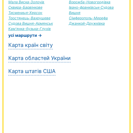
Мала Виска-Золочів
Ворожба-Новогродівка
Сквира-Барвінкове
Івано-франківськ-Судова
Тисмениця-Херсон
Вишня
Тростянець-Вахрушеве
Сімферополь-Мерефа
Судова Вишня-Армянськ
Джанкой-Дружківка
Кам'янка-бузька-Глухів
усі маршрути →
Карта країн світу
Карта областей України
Карта штатів США