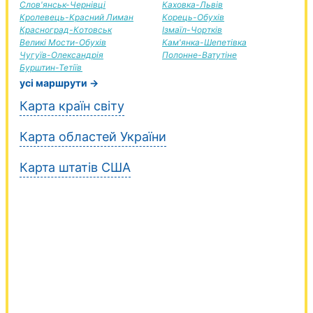
Слов'янськ-Чернівці
Каховка-Львів
Кролевець-Красний Лиман
Корець-Обухів
Красноград-Котовськ
Ізмаїл-Чортків
Великі Мости-Обухів
Кам'янка-Шепетівка
Чугуїв-Олександрія
Полонне-Ватутіне
Бурштин-Тетіїв
усі маршрути →
Карта країн світу
Карта областей України
Карта штатів США